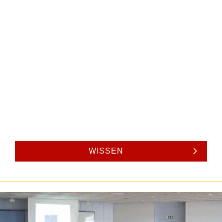
Unternehmen, Solarstrom-Netzeinspeisung,
gesetzliche Richtlinien, Wirtschaftlichkeit,
Förderanträge, Solar-Strahlungsdaten, Solar-
Strahlung, Strahlungskarte, Software, Solar-Software,
PV-Anlage berechnen, Solarstromanlage berechnen,
Solaranlage berechnen, Produkte, Solarprodukte,
Solarmagazin, Solar-Magazin, Service-Seiten,
Klimaschutz, Emissionen, english solar server, solar
energy, solar power
WISSEN