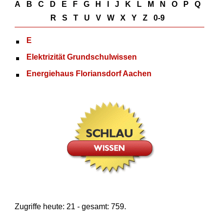
A
B
C
D
E
F
G
H
I
J
K
L
M
N
O
P
Q
R
S
T
U
V
W
X
Y
Z
0-9
E
Elektrizität Grundschulwissen
Energiehaus Floriansdorf Aachen
Zugriffe heute: 21 - gesamt: 759.