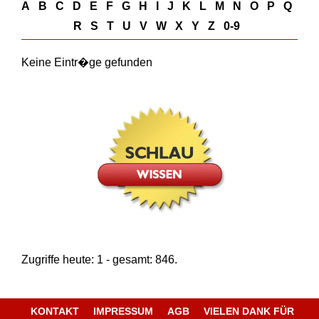
A
B
C
D
E
F
G
H
I
J
K
L
M
N
O
P
Q
R
S
T
U
V
W
X
Y
Z
0-9
Keine Eintr�ge gefunden
Zugriffe heute: 1 - gesamt: 846.
KONTAKT
IMPRESSUM
AGB
VIELEN DANK FÜR