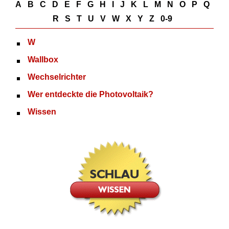
A
B
C
D
E
F
G
H
I
J
K
L
M
N
O
P
Q
R
S
T
U
V
W
X
Y
Z
0-9
W
Wallbox
Wechselrichter
Wer entdeckte die Photovoltaik?
Wissen