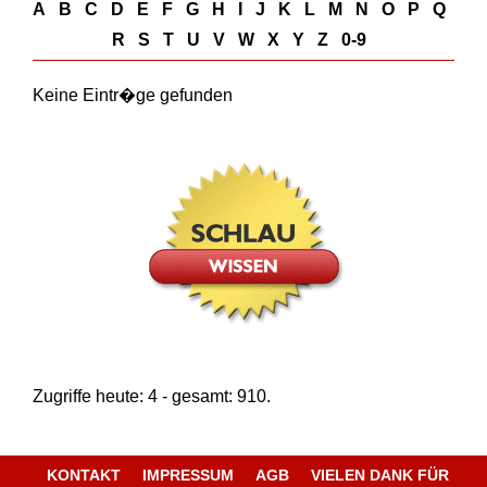
A
B
C
D
E
F
G
H
I
J
K
L
M
N
O
P
Q
R
S
T
U
V
W
X
Y
Z
0-9
Keine Eintr�ge gefunden
Zugriffe heute: 4 - gesamt: 910.
KONTAKT
IMPRESSUM
AGB
VIELEN DANK FÜR