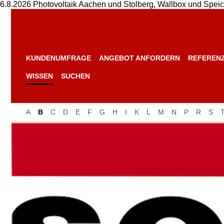
6.8.2026 Photovoltaik Aachen und Stolberg, Wallbox und Speic
KUNDENUMFRAGE
ANGEBOT ANFORDERN
REFEREN
WISSEN
SUCHEN
A
B
C
D
E
F
G
H
I
K
L
M
N
P
R
S