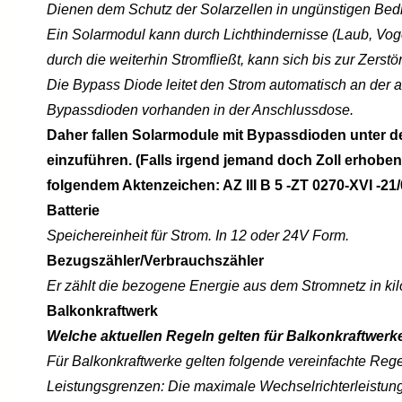
Dienen dem Schutz der Solarzellen in ungünstigen Bed
Ein Solarmodul kann durch Lichthindernisse (Laub, Voge
durch die weiterhin Stromfließt, kann sich bis zur Zerst
Die Bypass Diode leitet den Strom automatisch an der a
Bypassdioden vorhanden in der Anschlussdose.
Daher fallen Solarmodule mit Bypassdioden unter der
einzuführen. (Falls irgend jemand doch Zoll erhobe
folgendem Aktenzeichen: AZ III B 5 -ZT 0270-XVI -21/
Batterie
Speichereinheit für Strom. In 12 oder 24V Form.
Bezugszähler/Verbrauchszähler
Er zählt die bezogene Energie aus dem Stromnetz in ki
Balkonkraftwerk
Welche aktuellen Regeln gelten für Balkonkraftwerk
Für Balkonkraftwerke gelten folgende vereinfachte Rege
Leistungsgrenzen: Die maximale Wechselrichterleistung li