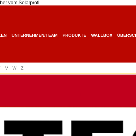
her vom Solarprofi
ZEN
UNTERNEHMEN/TEAM
PRODUKTE
WALLBOX
ÜBERSC
T
V
W
Z