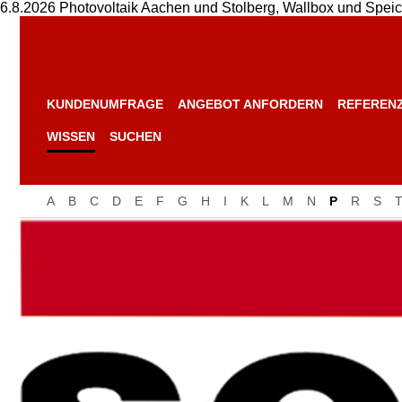
6.8.2026 Photovoltaik Aachen und Stolberg, Wallbox und Speic
KUNDENUMFRAGE
ANGEBOT ANFORDERN
REFEREN
WISSEN
SUCHEN
A
B
C
D
E
F
G
H
I
K
L
M
N
P
R
S