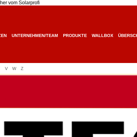
her vom Solarprofi
ZEN
UNTERNEHMEN/TEAM
PRODUKTE
WALLBOX
ÜBERSC
T
V
W
Z