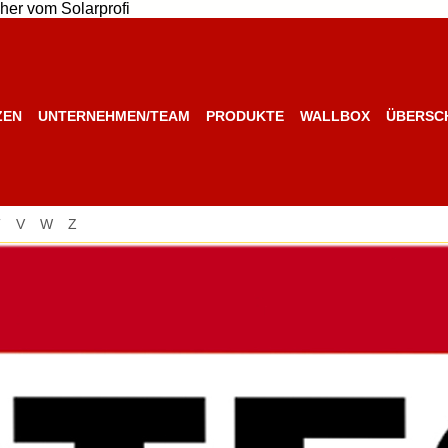
her vom Solarprofi
ZEN
UNTERNEHMEN/TEAM
PRODUKTE
WALLBOX
ÜBERSC
T
V
W
Z