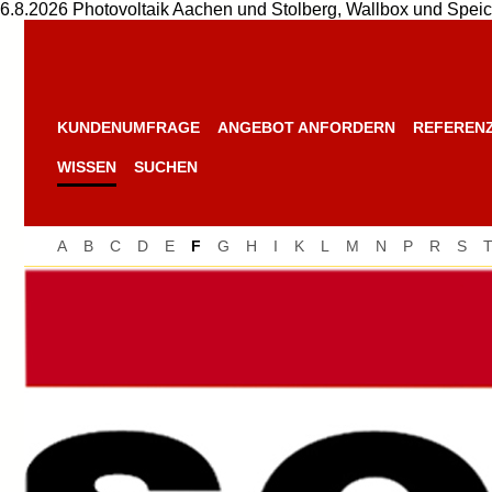
6.8.2026 Photovoltaik Aachen und Stolberg, Wallbox und Speic
KUNDENUMFRAGE
ANGEBOT ANFORDERN
REFEREN
WISSEN
SUCHEN
A
B
C
D
E
F
G
H
I
K
L
M
N
P
R
S